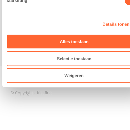
Marketing
3640 BA Mijdrecht
Kantoor Assen
Lauwers 4
Details tonen
9405 BL Assen
088-0350400
Alles toestaan
info@kidsfirst.nl
Selectie toestaan
Weigeren
Privacy Policy
–
Disclaimer
–
Cookiebeleid
© Copyright - Kidsfirst