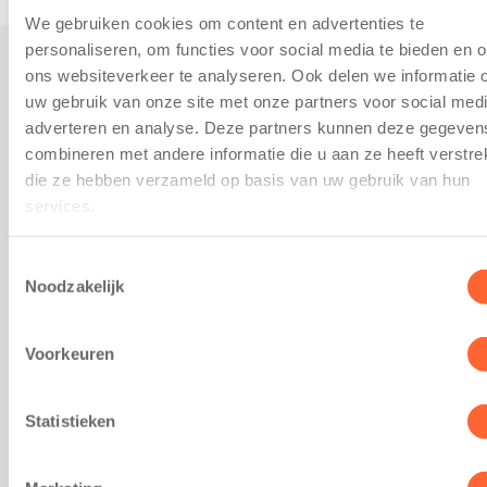
We gebruiken cookies om content en advertenties te
personaliseren, om functies voor social media te bieden en 
ons websiteverkeer te analyseren. Ook delen we informatie 
Praktisch
uw gebruik van onze site met onze partners voor social medi
adverteren en analyse. Deze partners kunnen deze gegeven
Werken bij Kids First
combineren met andere informatie die u aan ze heeft verstrek
Nieuws over Kids First
die ze hebben verzameld op basis van uw gebruik van hun
Wijzigen opvangcontract
services.
Opzeggen opvangcontract
Contact
Toestemmingsselectie
Noodzakelijk
Kantoor Groningen
Friesestraatweg 215b
9743 AD Groningen
Voorkeuren
Kantoor Akkrum
Hopmanshof 5
8491 BK Akkrum
Statistieken
Kantoor Mijdrecht
Postbus 1030