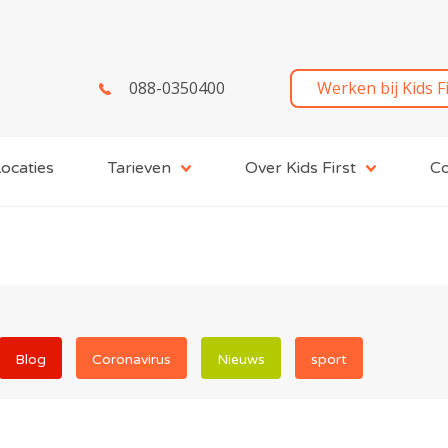
088-0350400
Werken bij Kids F
ocaties
Tarieven
Over Kids First
Co
Blog
Coronavirus
Nieuws
sport