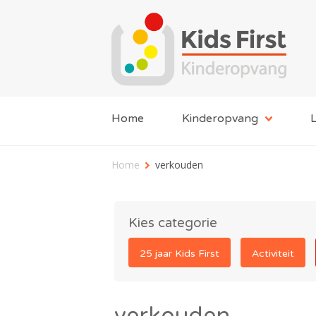
Home
Kinderopvang
L
Home
verkouden
Kies categorie
25 jaar Kids First
Activiteit
verkouden