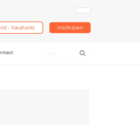
irst - Vacatures
Inschrijven
ntact