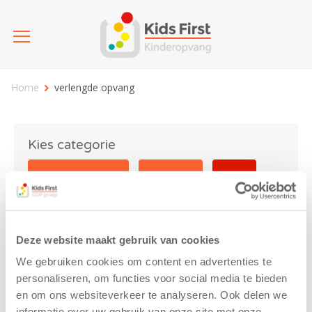
Home
verlengde opvang
Kies categorie
25 jaar Kids First
Activiteit
Blog
Coronavirus
Nieuws
sport
Deze website maakt gebruik van cookies
verlengde opvang
We gebruiken cookies om content en advertenties te
personaliseren, om functies voor social media te bieden
en om ons websiteverkeer te analyseren. Ook delen we
informatie over uw gebruik van onze site met onze