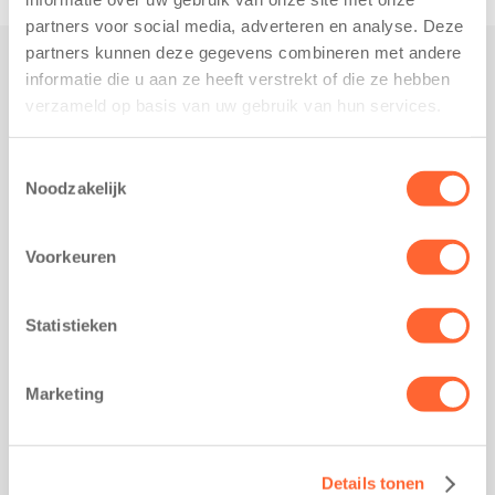
partners voor social media, adverteren en analyse. Deze
partners kunnen deze gegevens combineren met andere
informatie die u aan ze heeft verstrekt of die ze hebben
Praktisch
verzameld op basis van uw gebruik van hun services.
Werken bij Kids First
Nieuws over Kids First
Toestemmingsselectie
Noodzakelijk
Wijzigen opvangcontract
Opzeggen opvangcontract
Voorkeuren
Contact
Kantoor Groningen
Friesestraatweg 215b
Statistieken
9743 AD Groningen
Kantoor Akkrum
Marketing
Hopmanshof 5
8491 BK Akkrum
Kantoor Mijdrecht
Details tonen
Postbus 1030