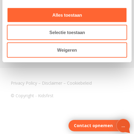
3640 BA Mijdrecht
Kantoor Assen
Alles toestaan
Lauwers 4
9405 BL Assen
Selectie toestaan
088-0350400
info@kidsfirst.nl
Weigeren
Privacy Policy
–
Disclaimer
–
Cookiebeleid
© Copyright - Kidsfirst
Contact opnemen