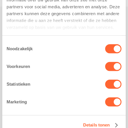
partners voor social media, adverteren en analyse. Deze
partners kunnen deze gegevens combineren met andere
informatie die u aan ze heeft verstrekt of die ze hebben
Praktisch
verzameld op basis van uw gebruik van hun services.
Werken bij Kids First
Nieuws over Kids First
Toestemmingsselectie
Noodzakelijk
Wijzigen opvangcontract
Opzeggen opvangcontract
Voorkeuren
Contact
Kantoor Groningen
Friesestraatweg 215b
Statistieken
9743 AD Groningen
Kantoor Akkrum
Marketing
Hopmanshof 5
8491 BK Akkrum
Kantoor Mijdrecht
Details tonen
Postbus 1030