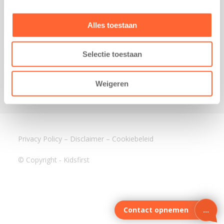
3640 BA Mijdrecht
Kantoor Assen
Alles toestaan
Lauwers 4
9405 BL Assen
Selectie toestaan
088-0350400
info@kidsfirst.nl
Weigeren
Privacy Policy
–
Disclaimer
–
Cookiebeleid
© Copyright - Kidsfirst
Contact opnemen