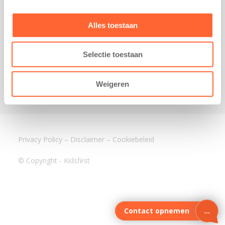
3640 BA Mijdrecht
Kantoor Assen
Alles toestaan
Lauwers 4
9405 BL Assen
Selectie toestaan
088-0350400
info@kidsfirst.nl
Weigeren
Privacy Policy
–
Disclaimer
–
Cookiebeleid
© Copyright - Kidsfirst
Contact opnemen