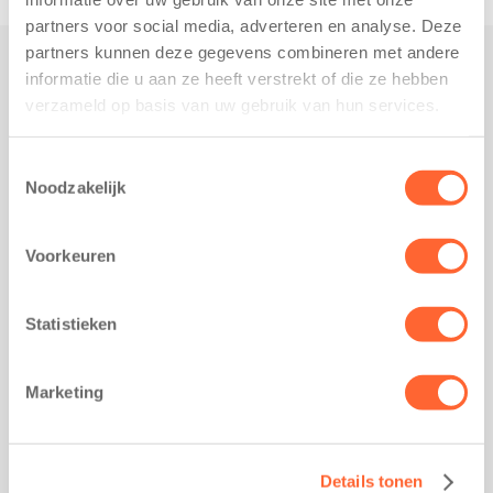
partners voor social media, adverteren en analyse. Deze
partners kunnen deze gegevens combineren met andere
informatie die u aan ze heeft verstrekt of die ze hebben
Praktisch
verzameld op basis van uw gebruik van hun services.
Werken bij Kids First
Nieuws over Kids First
Toestemmingsselectie
Noodzakelijk
Wijzigen opvangcontract
Opzeggen opvangcontract
Voorkeuren
Contact
Kantoor Groningen
Friesestraatweg 215b
Statistieken
9743 AD Groningen
Kantoor Akkrum
Marketing
Hopmanshof 5
8491 BK Akkrum
Kantoor Mijdrecht
Details tonen
Postbus 1030