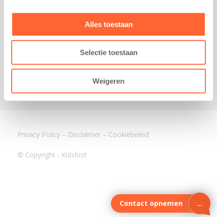
3640 BA Mijdrecht
Kantoor Assen
Alles toestaan
Lauwers 4
9405 BL Assen
Selectie toestaan
088-0350400
info@kidsfirst.nl
Weigeren
Privacy Policy
–
Disclaimer
–
Cookiebeleid
© Copyright - Kidsfirst
Contact opnemen