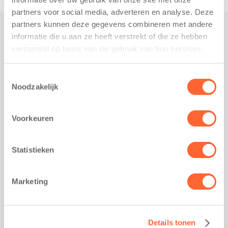
partners voor social media, adverteren en analyse. Deze
partners kunnen deze gegevens combineren met andere
informatie die u aan ze heeft verstrekt of die ze hebben
Praktisch
verzameld op basis van uw gebruik van hun services.
Werken bij Kids First
Nieuws over Kids First
Toestemmingsselectie
Noodzakelijk
Wijzigen opvangcontract
Opzeggen opvangcontract
Voorkeuren
Contact
Kantoor Groningen
Friesestraatweg 215b
Statistieken
9743 AD Groningen
Kantoor Akkrum
Marketing
Hopmanshof 5
8491 BK Akkrum
Kantoor Mijdrecht
Details tonen
Postbus 1030