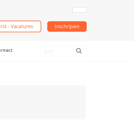
irst - Vacatures
Inschrijven
ntact