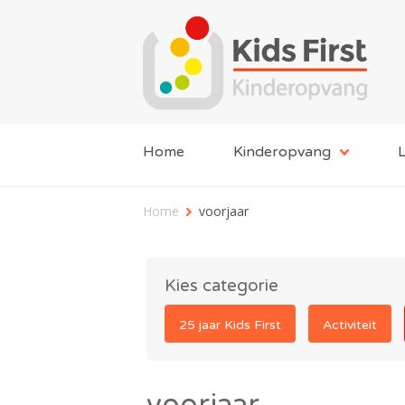
Home
Kinderopvang
L
Home
voorjaar
Kies categorie
25 jaar Kids First
Activiteit
voorjaar