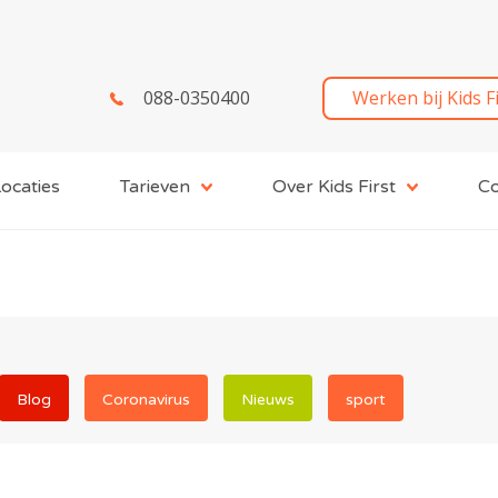
088-0350400
Werken bij Kids F
ocaties
Tarieven
Over Kids First
Co
Blog
Coronavirus
Nieuws
sport