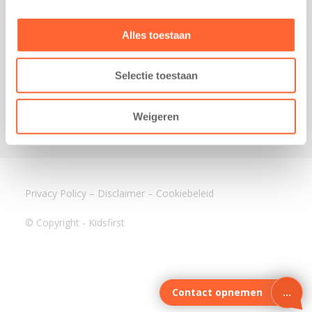
3640 BA Mijdrecht
Kantoor Assen
Alles toestaan
Lauwers 4
9405 BL Assen
Selectie toestaan
088-0350400
info@kidsfirst.nl
Weigeren
Privacy Policy
–
Disclaimer
–
Cookiebeleid
© Copyright - Kidsfirst
Contact opnemen