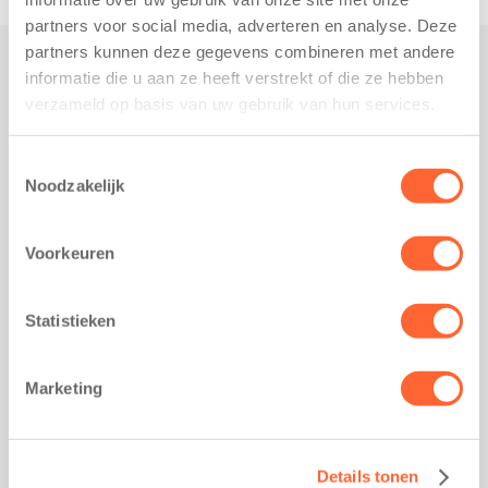
partners voor social media, adverteren en analyse. Deze
partners kunnen deze gegevens combineren met andere
informatie die u aan ze heeft verstrekt of die ze hebben
Praktisch
verzameld op basis van uw gebruik van hun services.
Werken bij Kids First
Nieuws over Kids First
Toestemmingsselectie
Noodzakelijk
Wijzigen opvangcontract
Opzeggen opvangcontract
Voorkeuren
Contact
Kantoor Groningen
Friesestraatweg 215b
Statistieken
9743 AD Groningen
Kantoor Akkrum
Marketing
Hopmanshof 5
8491 BK Akkrum
Kantoor Mijdrecht
Details tonen
Postbus 1030