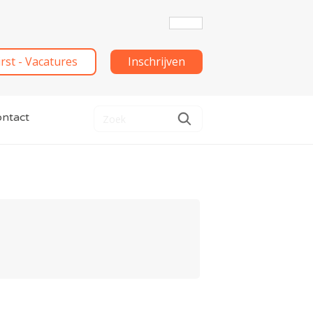
irst - Vacatures
Inschrijven
ntact