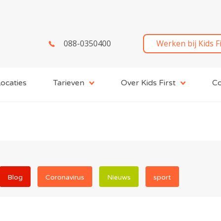
088-0350400
Werken bij Kids F
ocaties
Tarieven
Over Kids First
Co
Blog
Coronavirus
Nieuws
sport