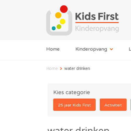
Home
Kinderopvang
L
Home
water drinken
Kies categorie
25 jaar Kids First
Activiteit
water drinken