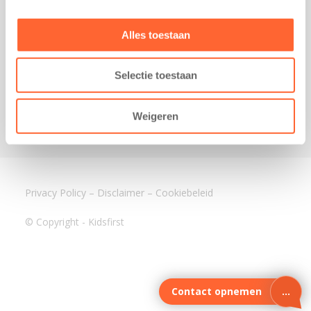
3640 BA Mijdrecht
Kantoor Assen
Alles toestaan
Lauwers 4
9405 BL Assen
Selectie toestaan
088-0350400
info@kidsfirst.nl
Weigeren
Privacy Policy
–
Disclaimer
–
Cookiebeleid
© Copyright - Kidsfirst
Contact opnemen