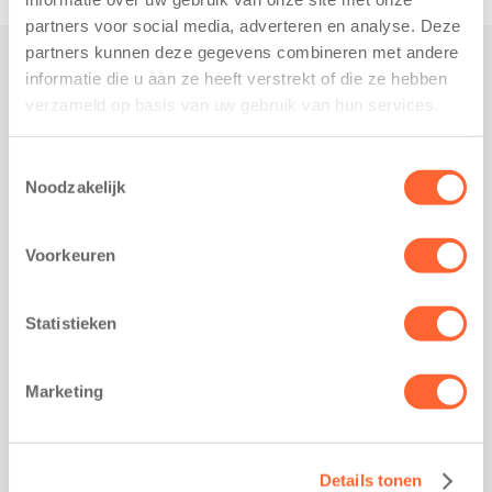
partners voor social media, adverteren en analyse. Deze
partners kunnen deze gegevens combineren met andere
informatie die u aan ze heeft verstrekt of die ze hebben
Praktisch
verzameld op basis van uw gebruik van hun services.
Werken bij Kids First
Nieuws over Kids First
Toestemmingsselectie
Noodzakelijk
Wijzigen opvangcontract
Opzeggen opvangcontract
Voorkeuren
Contact
Kantoor Groningen
Friesestraatweg 215b
Statistieken
9743 AD Groningen
Kantoor Akkrum
Marketing
Hopmanshof 5
8491 BK Akkrum
Kantoor Mijdrecht
Details tonen
Postbus 1030