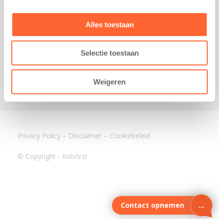
3640 BA Mijdrecht
Kantoor Assen
Alles toestaan
Lauwers 4
9405 BL Assen
Selectie toestaan
088-0350400
info@kidsfirst.nl
Weigeren
Privacy Policy
–
Disclaimer
–
Cookiebeleid
© Copyright - Kidsfirst
Contact opnemen