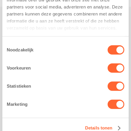
partners voor social media, adverteren en analyse. Deze
partners kunnen deze gegevens combineren met andere
informatie die u aan ze heeft verstrekt of die ze hebben
Praktisch
verzameld op basis van uw gebruik van hun services.
Werken bij Kids First
Nieuws over Kids First
Toestemmingsselectie
Noodzakelijk
Wijzigen opvangcontract
Opzeggen opvangcontract
Voorkeuren
Contact
Kantoor Groningen
Friesestraatweg 215b
Statistieken
9743 AD Groningen
Kantoor Akkrum
Marketing
Hopmanshof 5
8491 BK Akkrum
Kantoor Mijdrecht
Details tonen
Postbus 1030