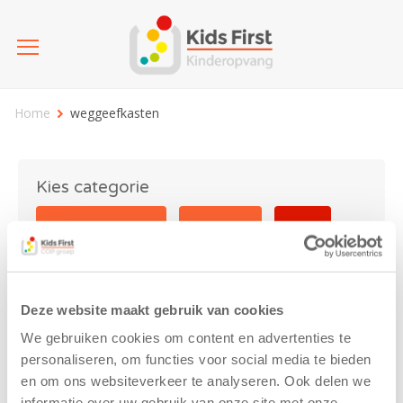
Home
weggeefkasten
Kies categorie
25 jaar Kids First
Activiteit
Blog
Coronavirus
Nieuws
sport
Deze website maakt gebruik van cookies
weggeefkasten
We gebruiken cookies om content en advertenties te
personaliseren, om functies voor social media te bieden
en om ons websiteverkeer te analyseren. Ook delen we
informatie over uw gebruik van onze site met onze