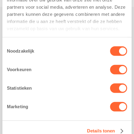
partners voor social media, adverteren en analyse. Deze
partners kunnen deze gegevens combineren met andere
informatie die u aan ze heeft verstrekt of die ze hebben
Praktisch
verzameld op basis van uw gebruik van hun services.
Werken bij Kids First
Nieuws over Kids First
Toestemmingsselectie
Noodzakelijk
Wijzigen opvangcontract
Opzeggen opvangcontract
Voorkeuren
Contact
Kantoor Groningen
Friesestraatweg 215b
Statistieken
9743 AD Groningen
Kantoor Akkrum
Marketing
Hopmanshof 5
8491 BK Akkrum
Kantoor Mijdrecht
Details tonen
Postbus 1030