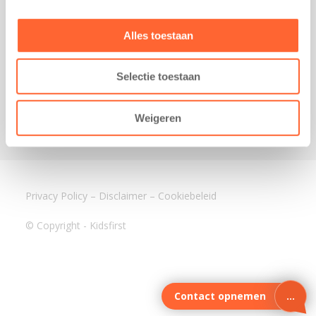
3640 BA Mijdrecht
Kantoor Assen
Alles toestaan
Lauwers 4
9405 BL Assen
Selectie toestaan
088-0350400
info@kidsfirst.nl
Weigeren
Privacy Policy
–
Disclaimer
–
Cookiebeleid
© Copyright - Kidsfirst
Contact opnemen