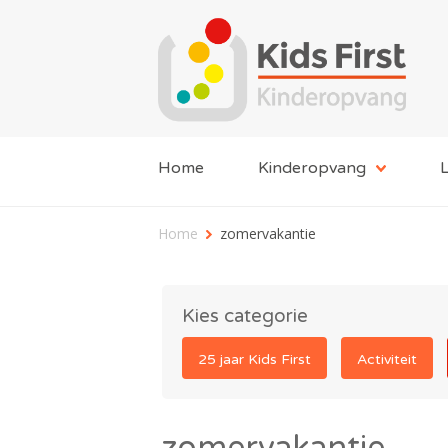
Home
Kinderopvang
L
Home
zomervakantie
Kies categorie
25 jaar Kids First
Activiteit
zomervakantie