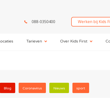
088-0350400
Werken bij Kids F
ocaties
Tarieven
Over Kids First
Co
Blog
Coronavirus
Nieuws
sport