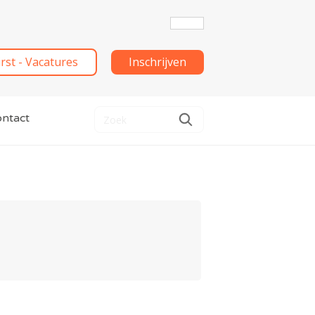
irst - Vacatures
Inschrijven
ntact