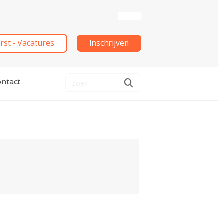
irst - Vacatures
Inschrijven
ntact