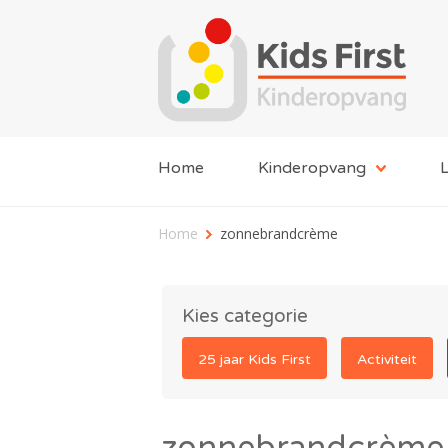
Home
Kinderopvang
L
Home
zonnebrandcrème
Kies categorie
25 jaar Kids First
Activiteit
zonnebrandcrème