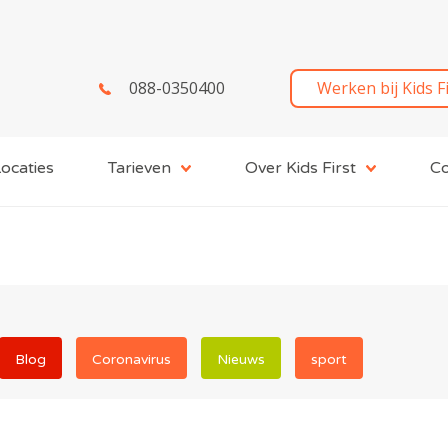
088-0350400
Werken bij Kids F
ocaties
Tarieven
Over Kids First
Co
Blog
Coronavirus
Nieuws
sport