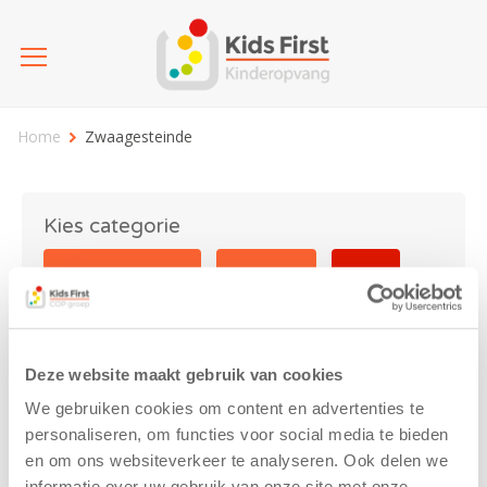
Home
Zwaagesteinde
Kies categorie
25 jaar Kids First
Activiteit
Blog
Coronavirus
Nieuws
sport
Deze website maakt gebruik van cookies
Zwaagesteinde
We gebruiken cookies om content en advertenties te
personaliseren, om functies voor social media te bieden
en om ons websiteverkeer te analyseren. Ook delen we
informatie over uw gebruik van onze site met onze