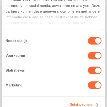
partners voor social media, adverteren en analyse. Deze
partners kunnen deze gegevens combineren met andere
informatie die u aan ze heeft verstrekt of die ze hebben
Praktisch
verzameld op basis van uw gebruik van hun services.
Werken bij Kids First
Nieuws over Kids First
Toestemmingsselectie
Noodzakelijk
Wijzigen opvangcontract
Opzeggen opvangcontract
Voorkeuren
Contact
Kantoor Groningen
Friesestraatweg 215b
Statistieken
9743 AD Groningen
Kantoor Akkrum
Marketing
Hopmanshof 5
8491 BK Akkrum
Kantoor Mijdrecht
Details tonen
Postbus 1030