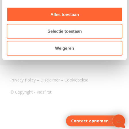
3640 BA Mijdrecht
Kantoor Assen
Alles toestaan
Lauwers 4
9405 BL Assen
Selectie toestaan
088-0350400
info@kidsfirst.nl
Weigeren
Privacy Policy
–
Disclaimer
–
Cookiebeleid
© Copyright - Kidsfirst
Contact opnemen