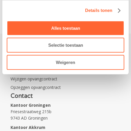
Na…
Details tonen
Alles toestaan
Selectie toestaan
Praktisch
Werken bij Kids First
Weigeren
Nieuws over Kids First
Wijzigen opvangcontract
Opzeggen opvangcontract
Contact
Kantoor Groningen
Friesestraatweg 215b
9743 AD Groningen
Kantoor Akkrum