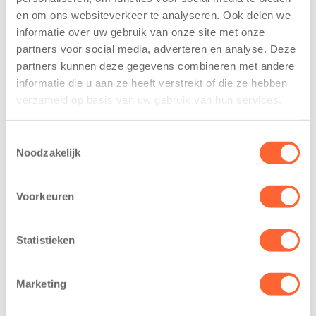
De
tekent
en om ons websiteverkeer te analyseren. Ook delen we
Westerburcht
koopcontract
informatie over uw gebruik van onze site met onze
trainen alvast
voor nieuw
partners voor social media, adverteren en analyse. Deze
voor Kids First
kindcentrum in
Mini 4 Mijl
wijk Wiarda in
partners kunnen deze gegevens combineren met andere
Leeuwarden
informatie die u aan ze heeft verstrekt of die ze hebben
7 augustus 2026
verzameld op basis van uw gebruik van hun services.
11 juni 2026
Eelde, 6 augustus
Leeuwarden –
2026 – Kinderen
Toestemmingsselectie
Kids First
van BSO De
Noodzakelijk
Kinderopvang
Westerburcht in
heeft een
Eelde trainden
Voorkeuren
belangrijke stap
donderdag alvast
gezet voor de
voor de Kids First
realisatie van een
Mini 4 Mijl. Zij
Statistieken
nieuw
kregen een…
kindcentrum in
Marketing
de wijk Wiarda in
Leeuwarden Zuid.