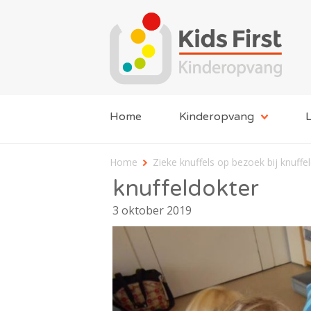
Home
Kinderopvang
L
Home
Zieke knuffels op bezoek bij knuffe
knuffeldokter
3 oktober 2019