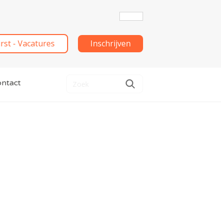
irst - Vacatures
Inschrijven
ntact