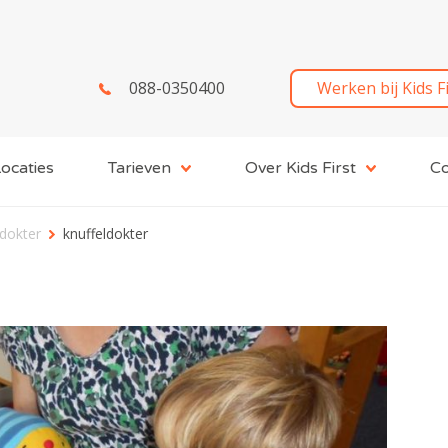
088-0350400
Werken bij Kids F
ocaties
Tarieven
Over Kids First
Co
ldokter
knuffeldokter