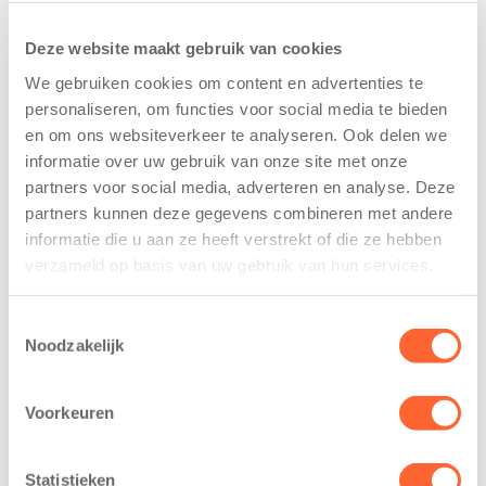
Deze website maakt gebruik van cookies
• Buitenschoolse opvang: opvang
We gebruiken cookies om content en advertenties te
van 4 tot 12 jaar
personaliseren, om functies voor social media te bieden
en om ons websiteverkeer te analyseren. Ook delen we
Assen
–
BSO Maasstraat
informatie over uw gebruik van onze site met onze
Assen
–
BSO Prinses Irenestraat
partners voor social media, adverteren en analyse. Deze
partners kunnen deze gegevens combineren met andere
Assen
–
BSO Lauwers
informatie die u aan ze heeft verstrekt of die ze hebben
Assen
–
BSO De Buitenborg
verzameld op basis van uw gebruik van hun services.
Assen
–
BSO Kloosterveen
Toestemmingsselectie
Noodzakelijk
De BSO-locaties van Kids First in Assen:
Voorkeuren
Statistieken