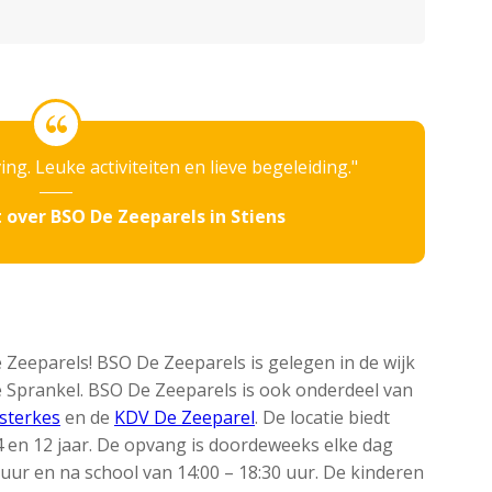
ng. Leuke activiteiten en lieve begeleiding.
 over BSO De Zeeparels in Stiens
Zeeparels! BSO De Zeeparels is gelegen in de wijk
de Sprankel. BSO De Zeeparels is ook onderdeel van
sterkes
en de
KDV De Zeeparel
. De locatie biedt
 en 12 jaar. De opvang is doordeweeks elke dag
uur en na school van 14:00 – 18:30 uur. De kinderen