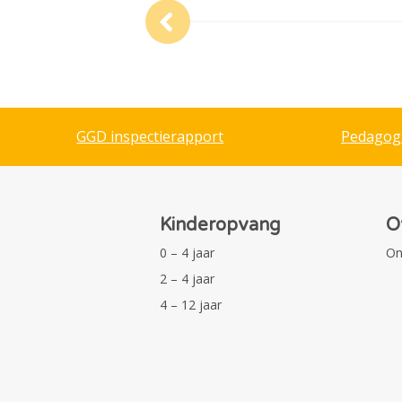
GGD inspectierapport
Pedagog
Kinderopvang
O
0 – 4 jaar
On
2 – 4 jaar
4 – 12 jaar