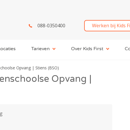
088-0350400
Werken bij Kids F
ocaties
Tarieven
Over Kids First
Co
schoolse Opvang | Stiens (BSO)
tenschoolse Opvang |
ng