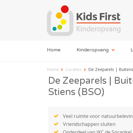
Home
Kinderopvang
L
Home
Locaties
De Zeeparels | Buiten
De Zeeparels | Bui
Stiens (BSO)
Veel ruimte voor natuurbelevi
Vriendschappen sluiten
Onderdeel van IKC de Sprankel