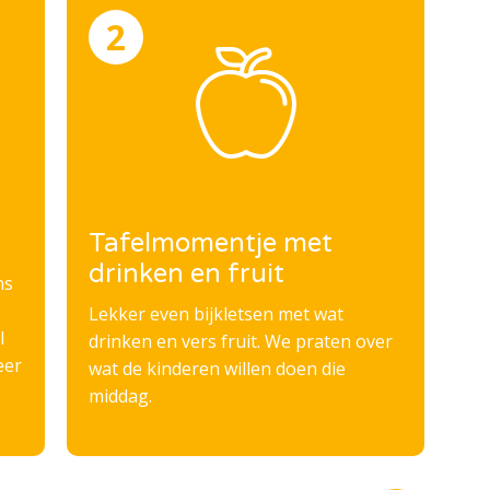
Tafelmomentje met
T
drinken en fruit
ns
We
cr
Lekker even bijkletsen met wat
l
drinken en vers fruit. We praten over
eer
wat de kinderen willen doen die
middag.