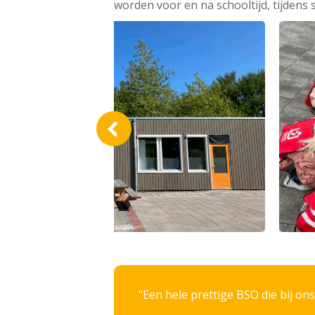
worden voor en na schooltijd, tijden
Een hele prettige BSO die bij ons