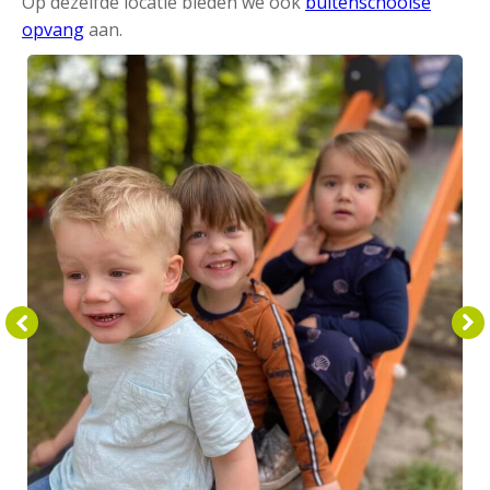
Op dezelfde locatie bieden we ook
buitenschoolse
opvang
aan.