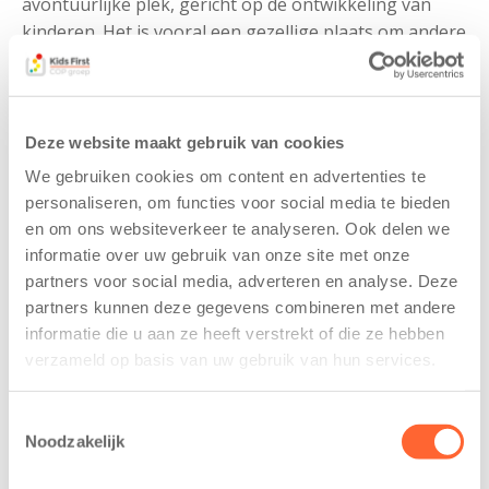
avontuurlijke plek, gericht op de ontwikkeling van
kinderen. Het is vooral een gezellige plaats om andere
kinderen en volwassenen te ontmoeten. Je kind leert
er sociale vaardigheden zoals; voor zichzelf opkomen,
speelgoed delen, op je beurt wachten en
samenspelen.
Deze website maakt gebruik van cookies
We gebruiken cookies om content en advertenties te
Ons team bestaat uit enthousiaste en ervaren
personaliseren, om functies voor social media te bieden
pedagogisch professionals die ervoor zorgen dat elk
en om ons websiteverkeer te analyseren. Ook delen we
kind zich thuis voelt. Elke dag zetten zij zich met liefde
informatie over uw gebruik van onze site met onze
in om een vertrouwde omgeving te creëren, zodat elk
partners voor social media, adverteren en analyse. Deze
kind met veel plezier naar de opvang gaat.
partners kunnen deze gegevens combineren met andere
informatie die u aan ze heeft verstrekt of die ze hebben
Samen staan we sterk
verzameld op basis van uw gebruik van hun services.
In samenwerking met basisschool de Quintusschool
bieden we een fijne en vertrouwde plek. We werken
Toestemmingsselectie
Noodzakelijk
vanuit één team en één visie.
In een veilige en
vertrouwde omgeving krijgen kinderen bij ons de