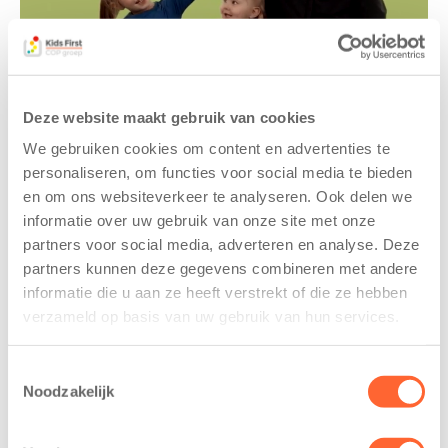
Marinde zet Manon van Kids First in het
zonnetje!
Deze website maakt gebruik van cookies
4 maart 2020
We gebruiken cookies om content en advertenties te
personaliseren, om functies voor social media te bieden
Samen met Josan en mama zet Marinde onze
en om ons websiteverkeer te analyseren. Ook delen we
Manon van Het Ganzennest in het zonnetje.
informatie over uw gebruik van onze site met onze
Ontdek hier wat jij kunt betekenen voor onze
partners voor social media, adverteren en analyse. Deze
kinderopvang.
partners kunnen deze gegevens combineren met andere
informatie die u aan ze heeft verstrekt of die ze hebben
Nieuws
verzameld op basis van uw gebruik van hun services.
Toestemmingsselectie
Noodzakelijk