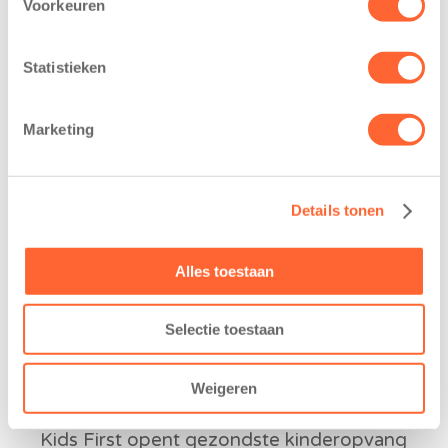
Voorkeuren
Nieuws van de BSO coördinatoren:
schaatsen
Statistieken
24 februari 2020
Marketing
In Friesland hebben de kinderen een leuke uitje
in de voorjaarsvakantie gehad. Zij hebben
geschaatst in de ijshallen van Friesland.
Woensdag 19 februari waren 60…
Details tonen
Nieuws
Alles toestaan
Selectie toestaan
Weigeren
Kids First opent gezondste kinderopvang